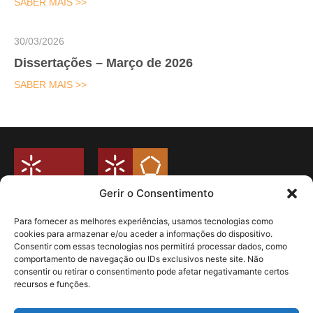
SABER MAIS >>
30/03/2026
Dissertações – Março de 2026
SABER MAIS >>
Gerir o Consentimento
Para fornecer as melhores experiências, usamos tecnologias como
cookies para armazenar e/ou aceder a informações do dispositivo.
Universidade do Minho
Consentir com essas tecnologias nos permitirá processar dados, como
Campus de Azurém
comportamento de navegação ou IDs exclusivos neste site. Não
Departamento de Engenharia Mecânica
consentir ou retirar o consentimento pode afetar negativamante certos
Guimarães – Portugal
recursos e funções.
Livro de Reclamações
Politica de Privacidade