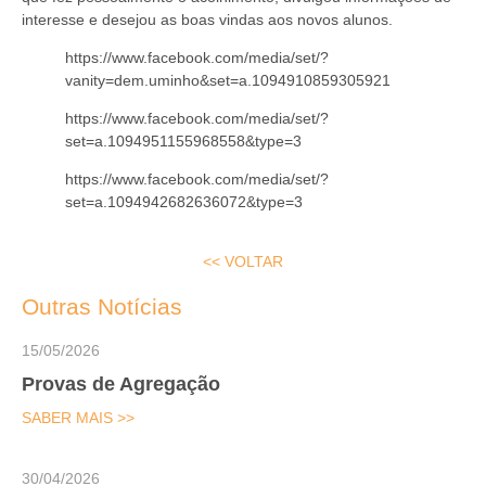
interesse e desejou as boas vindas aos novos alunos.
https://www.facebook.com/media/set/?
vanity=dem.uminho&set=a.1094910859305921
https://www.facebook.com/media/set/?
set=a.1094951155968558&type=3
https://www.facebook.com/media/set/?
set=a.1094942682636072&type=3
<< VOLTAR
Outras Notícias
15/05/2026
Provas de Agregação
SABER MAIS >>
30/04/2026