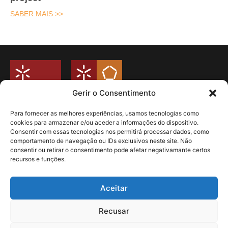
SABER MAIS >>
Gerir o Consentimento
Para fornecer as melhores experiências, usamos tecnologias como
cookies para armazenar e/ou aceder a informações do dispositivo.
Universidade do Minho
Consentir com essas tecnologias nos permitirá processar dados, como
Campus de Azurém
comportamento de navegação ou IDs exclusivos neste site. Não
Departamento de Engenharia Mecânica
consentir ou retirar o consentimento pode afetar negativamante certos
Guimarães – Portugal
recursos e funções.
Livro de Reclamações
Politica de Privacidade
Aceitar
Redes Sociais
Recusar