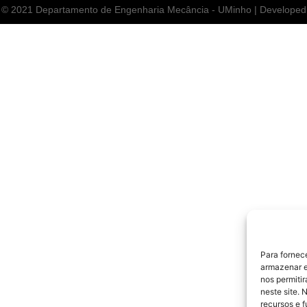
 2021 Departamento de Engenharia Mecância - UMinho | Develope
Para fornec
armazenar e
nos permiti
neste site. 
recursos e 