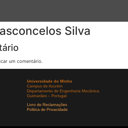
asconcelos Silva
ário
icar um comentário.
Universidade do Minho
Campus de Azurém
Departamento de Engenharia Mecânica
Guimarães – Portugal
Livro de Reclamações
Politica de Privacidade