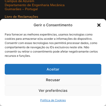
Campus de Azurém
Departamento de Engenharia Mecânica
Guimarães – Portugal
Livro de Reclamações
Politica de Privacidade
Gerir o Consentimento
Redes Sociais
Para fornecer as melhores experiências, usamos tecnologias como
cookies para armazenar e/ou aceder a informações do dispositivo.
Consentir com essas tecnologias nos permitirá processar dados, como
comportamento de navegação ou IDs exclusivos neste site. Não
consentir ou retirar o consentimento pode afetar negativamante certos
COPYRIGHT © 2021 Departamento de Engenharia Mecância -
recursos e funções.
UMinho | Developed by
Pixartidea
Aceitar
Recusar
Ver preferências
Política de Cookies