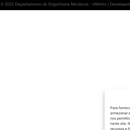
 2021 Departamento de Engenharia Mecância - UMinho | Develope
Para fornec
armazenar e
nos permiti
neste site. 
recursos e 