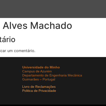
l Alves Machado
ário
icar um comentário.
Universidade do Minho
Campus de Azurém
Departamento de Engenharia Mecânica
Guimarães – Portugal
Livro de Reclamações
Politica de Privacidade