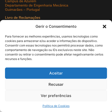
Campus de Azurém
Departamento de Engenharia Mecânica
Guimarães – Portugal
Livro de Reclamações
Politica de Privacidade
Gerir o Consentimento
Redes Sociais
Para fornecer as melhores experiências, usamos tecnologias como
cookies para armazenar e/ou aceder a informações do dispositivo.
Consentir com essas tecnologias nos permitirá processar dados, como
comportamento de navegação ou IDs exclusivos neste site. Não
consentir ou retirar o consentimento pode afetar negativamante certos
COPYRIGHT © 2021 Departamento de Engenharia Mecância -
recursos e funções.
UMinho | Developed by
Pixartidea
Aceitar
Recusar
Ver preferências
Política de Cookies