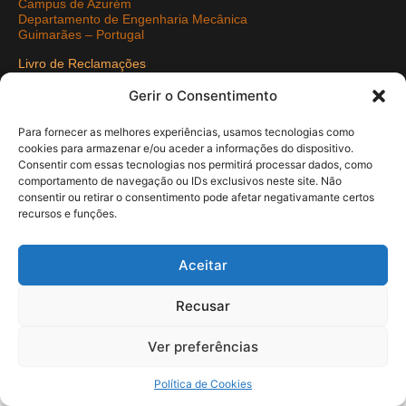
Campus de Azurém
Departamento de Engenharia Mecânica
Guimarães – Portugal
Livro de Reclamações
Politica de Privacidade
Gerir o Consentimento
Redes Sociais
Para fornecer as melhores experiências, usamos tecnologias como
cookies para armazenar e/ou aceder a informações do dispositivo.
Consentir com essas tecnologias nos permitirá processar dados, como
comportamento de navegação ou IDs exclusivos neste site. Não
consentir ou retirar o consentimento pode afetar negativamante certos
COPYRIGHT © 2021 Departamento de Engenharia Mecância -
recursos e funções.
UMinho | Developed by
Pixartidea
Aceitar
Recusar
Ver preferências
Política de Cookies