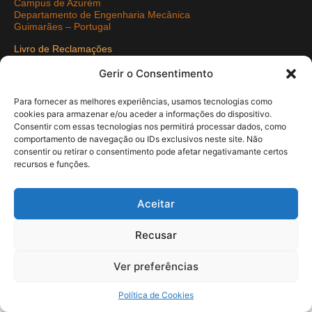
Campus de Azurém
Departamento de Engenharia Mecânica
Guimarães – Portugal
Livro de Reclamações
Politica de Privacidade
Gerir o Consentimento
Redes Sociais
Para fornecer as melhores experiências, usamos tecnologias como
cookies para armazenar e/ou aceder a informações do dispositivo.
Consentir com essas tecnologias nos permitirá processar dados, como
comportamento de navegação ou IDs exclusivos neste site. Não
consentir ou retirar o consentimento pode afetar negativamante certos
COPYRIGHT © 2021 Departamento de Engenharia Mecância -
recursos e funções.
UMinho | Developed by
Pixartidea
Aceitar
Recusar
Ver preferências
Política de Cookies