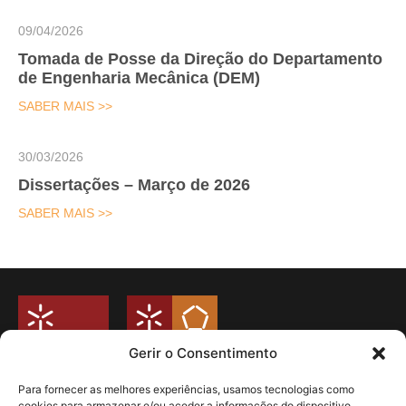
09/04/2026
Tomada de Posse da Direção do Departamento
de Engenharia Mecânica (DEM)
SABER MAIS >>
30/03/2026
Dissertações – Março de 2026
SABER MAIS >>
Gerir o Consentimento
Para fornecer as melhores experiências, usamos tecnologias como
cookies para armazenar e/ou aceder a informações do dispositivo.