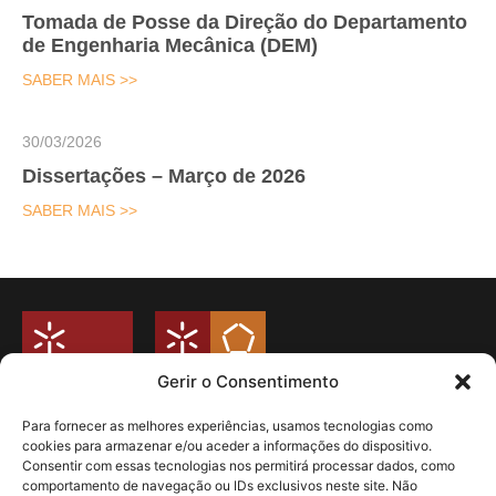
Tomada de Posse da Direção do Departamento
de Engenharia Mecânica (DEM)
SABER MAIS >>
30/03/2026
Dissertações – Março de 2026
SABER MAIS >>
Gerir o Consentimento
Para fornecer as melhores experiências, usamos tecnologias como
cookies para armazenar e/ou aceder a informações do dispositivo.
Universidade do Minho
Consentir com essas tecnologias nos permitirá processar dados, como
Campus de Azurém
comportamento de navegação ou IDs exclusivos neste site. Não
Departamento de Engenharia Mecânica