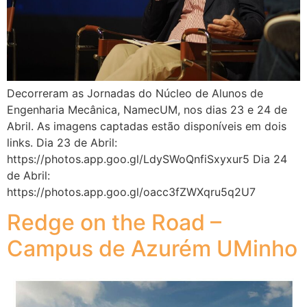
Decorreram as Jornadas do Núcleo de Alunos de
Engenharia Mecânica, NamecUM, nos dias 23 e 24 de
Abril. As imagens captadas estão disponíveis em dois
links. Dia 23 de Abril:
https://photos.app.goo.gl/LdySWoQnfiSxyxur5 Dia 24
de Abril:
https://photos.app.goo.gl/oacc3fZWXqru5q2U7
Redge on the Road –
Campus de Azurém UMinho