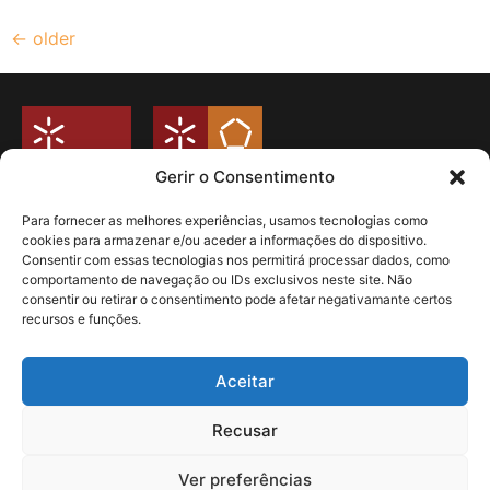
←
older
Gerir o Consentimento
Para fornecer as melhores experiências, usamos tecnologias como
cookies para armazenar e/ou aceder a informações do dispositivo.
Universidade do Minho
Consentir com essas tecnologias nos permitirá processar dados, como
Campus de Azurém
comportamento de navegação ou IDs exclusivos neste site. Não
Departamento de Engenharia Mecânica
consentir ou retirar o consentimento pode afetar negativamante certos
Guimarães – Portugal
recursos e funções.
Livro de Reclamações
Politica de Privacidade
Aceitar
Redes Sociais
Recusar
Ver preferências