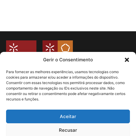
Gerir o Consentimento
Para fornecer as melhores experiências, usamos tecnologias como
cookies para armazenar e/ou aceder a informações do dispositivo.
Universidade do Minho
Consentir com essas tecnologias nos permitirá processar dados, como
Campus de Azurém
comportamento de navegação ou IDs exclusivos neste site. Não
Departamento de Engenharia Mecânica
consentir ou retirar o consentimento pode afetar negativamante certos
Guimarães – Portugal
recursos e funções.
Livro de Reclamações
Politica de Privacidade
Aceitar
Redes Sociais
Recusar