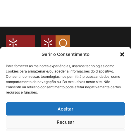
Gerir o Consentimento
Para fornecer as melhores experiências, usamos tecnologias como
cookies para armazenar e/ou aceder a informações do dispositivo.
Universidade do Minho
Consentir com essas tecnologias nos permitirá processar dados, como
Campus de Azurém
comportamento de navegação ou IDs exclusivos neste site. Não
Departamento de Engenharia Mecânica
consentir ou retirar o consentimento pode afetar negativamante certos
Guimarães – Portugal
recursos e funções.
Livro de Reclamações
Politica de Privacidade
Aceitar
Redes Sociais
Recusar